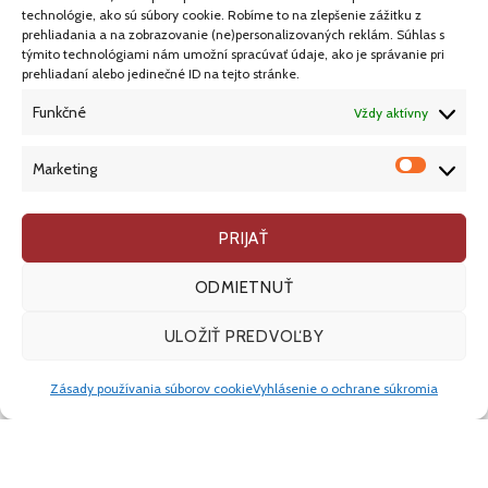
technológie, ako sú súbory cookie. Robíme to na zlepšenie zážitku z
prehliadania a na zobrazovanie (ne)personalizovaných reklám. Súhlas s
týmito technológiami nám umožní spracúvať údaje, ako je správanie pri
prehliadaní alebo jedinečné ID na tejto stránke.
INFORMAČNÉ CENTRUM UK
Funkčné
Vždy aktívny
CENTRUM COMENIANA
Market
Marketing
PRIJAŤ
O TEJTO STRÁNKE
TU NÁS NÁJDETE
ODMIETNUŤ
Stránky Infocentra a
Adresa
ULOŽIŤ PREDVOĽBY
mentoringového
Štúrova 9
MENU
centra Univerzity
811 02 Bratislava
Zásady používania súborov cookie
Vyhlásenie o ochrane súkromia
Komenského.
Hodiny
Pondelok až piatok,