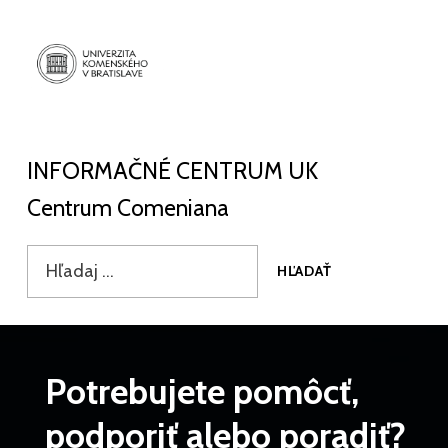
INFORMAČNÉ CENTRUM UK
CENTRUM COMENIANA
INFORMAČNÉ CENTRUM UK
Centrum Comeniana
HĽADAŤ
Vyhľadať:
Potrebujete pomôcť,
podporiť alebo poradiť?